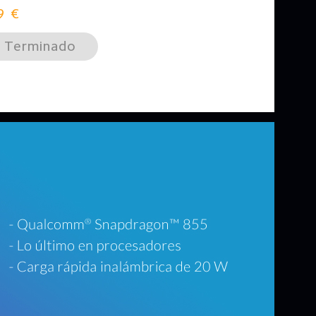
9
€
Terminado