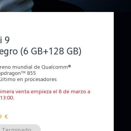
i 9
egro (6 GB+128 GB)
treno mundial de Qualcomm®
apdragon™ 855
último en procesadores
imera venta empieza el 8 de marzo a
 13:00.
9
€
Terminado