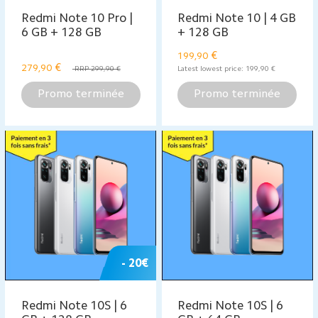
Redmi Note 10 Pro |
Redmi Note 10 | 4 GB
6 GB + 128 GB
+ 128 GB
€
199,90
€
279,90
RRP 299,90 €
Latest lowest price:
199,90
€
Promo terminée
Promo terminée
- 20€
Redmi Note 10S | 6
Redmi Note 10S | 6