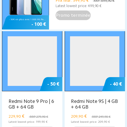
Prix final : 599,90
€
RRP 699,90 €
Latest lowest price:
499,90
€
Promo terminée
- 50€ en plus avec 1 000 Mi Points 💗
- 100 €
- 50 €
- 40 €
Redmi Note 9 Pro | 6
Redmi Note 9S | 4 GB
GB + 64 GB
+ 64 GB
€
€
229,90
209,90
RRP 279,90 €
RRP 249,90 €
Latest lowest price:
199,90
€
Latest lowest price:
209,90
€