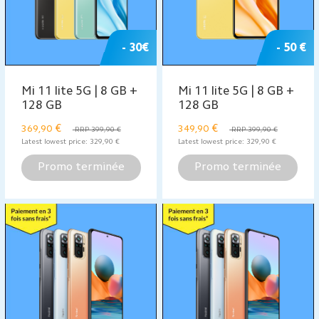
- 30€
- 50 €
Mi 11 lite 5G | 8 GB +
Mi 11 lite 5G | 8 GB +
128 GB
128 GB
€
€
369,90
349,90
RRP 399,90 €
RRP 399,90 €
Latest lowest price:
329,90
€
Latest lowest price:
329,90
€
Promo terminée
Promo terminée