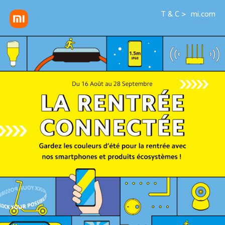
T & C >
mi.com