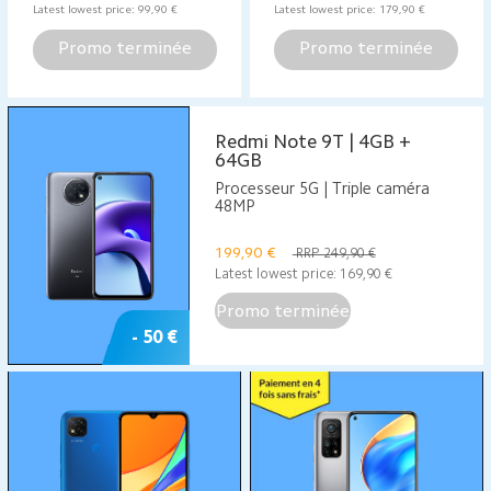
Latest lowest price:
99,90
€
Latest lowest price:
179,90
€
Promo terminée
Promo terminée
Redmi Note 9T | 4GB +
64GB
Processeur 5G | Triple caméra
48MP
199,90
€
RRP 249,90 €
Latest lowest price:
169,90
€
Promo terminée
- 50 €