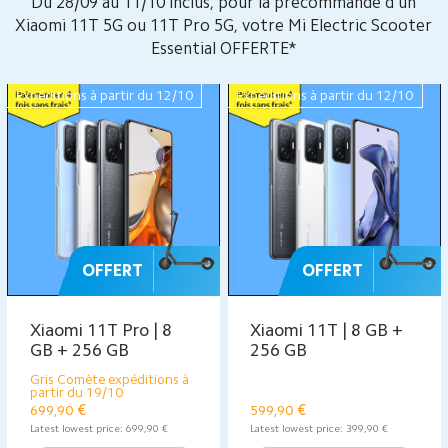
Du 28/09 au 11/10 inclus, pour la précommande d’un
Xiaomi 11T 5G ou 11T Pro 5G, votre Mi Electric Scooter
Essential OFFERTE*
Expéditions à partir du 12/10
Expéditions à partir du 12/10
OFFERT
OFFERT
Xiaomi 11T Pro | 8
Xiaomi 11T | 8 GB +
GB + 256 GB
256 GB
Gris Comète expéditions à
partir du 19/10
€
€
699,90
599,90
Latest lowest price:
699,90
€
Latest lowest price:
399,90
€