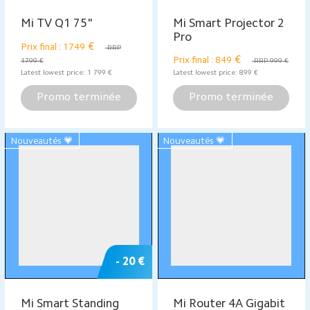
- 15€
Mi Portable
Mi TV Box S
Bluetooth Speaker
€
€
29,99
54,99
RRP 69,99 €
Latest lowest price:
29,99
€
Latest lowest price:
69,99
€
Promo terminée
Promo terminée
Nouveautés 💗