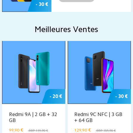
- 30 €
Meilleures Ventes
- 20 €
- 30 €
Redmi 9A | 2 GB + 32
Redmi 9C NFC | 3 GB
GB
+ 64 GB
€
€
99,90
129,90
RRP 119,90 €
RRP 159,90 €