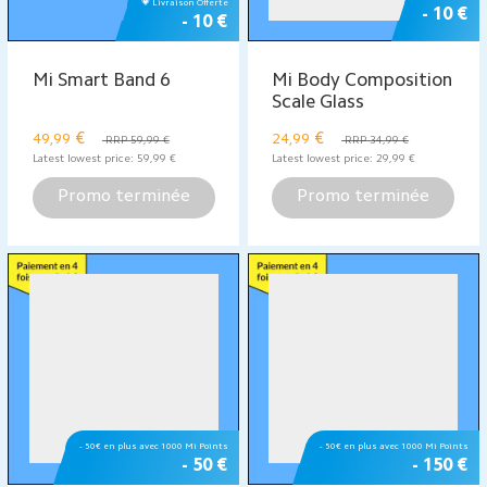
Nouveautés 💗
Nouveautés 💗
- 20 €
Mi Smart Standing
Mi Router 4A Gigabit
Fan 2
Edition
€
€
79,99
34,99
RRP 99,99 €
Latest lowest price:
79,99
€
Latest lowest price:
34,99
€
Promo terminée
Promo terminée
Nouveautés 💗