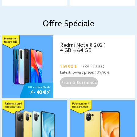
Offre Spéciale
Redmi Note 8 2021
4 GB + 64 GB
159,90
€
RRP 199,90 €
Latest lowest price:
139,90
€
Promo terminée
48H Ventes Flash
⚡- 40 €⚡