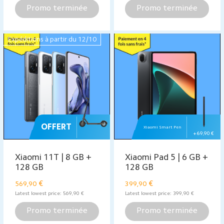
Promo terminée
Promo terminée
Expéditions à partir du 12/10
OFFERT
Xiaomi Smart Pen
+ 69,90 €
Xiaomi 11T | 8 GB +
Xiaomi Pad 5 | 6 GB +
128 GB
128 GB
€
€
569,90
399,90
Latest lowest price:
569,90
€
Latest lowest price:
399,90
€
Promo terminée
Promo terminée