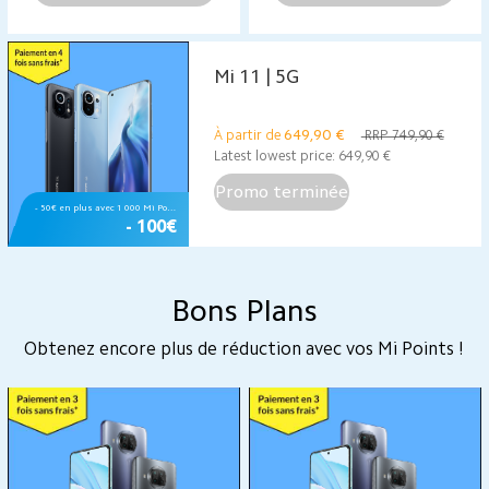
Mi 11 | 5G
649,90
€
À partir de
RRP 749,90 €
Latest lowest price:
649,90
€
Promo terminée
- 50€ en plus avec 1 000 Mi Points 💗
- 100€
Bons Plans
Obtenez encore plus de réduction avec vos Mi Points !