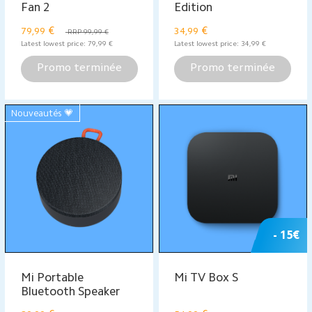
- 10 €
Mi WiFi Range
Mi Watch Lite
Extender AC1200
€
€
29,99
59,99
RRP 69,99 €
Latest lowest price:
9,99
€
Latest lowest price:
69,99
€
Promo terminée
Promo terminée