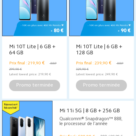
- 10€ en plus avec 400 Mi Points 💗
- 10€ en plus avec 400 Mi Points 💗
- 80 €
- 90 €
Mi 10T Lite | 6 GB +
Mi 10T Lite | 6 GB +
64 GB
128 GB
€
€
Prix final : 219,90
Prix final : 239,90
RRP
RRP
299,90 €
329,90 €
Latest lowest price:
219,90
€
Latest lowest price:
249,90
€
Promo terminée
Promo terminée
Mi 11i 5G | 8 GB + 256 GB
Qualcomm® Snapdragon™ 888,
le processeur de l'année