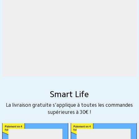
Mi TV P1 55”
Mi TV P1 50”
€
€
Prix final : 549
Prix final : 509
RRP 699 €
RRP 599 €
Latest lowest price:
699
€
Latest lowest price:
599
€
Promo terminée
Promo terminée
- 30€ en plus avec 800 Mi Points
- 10€ en plus avec 400 Mi Points
- 100€
- 40€
Mi TV P1 43”
Mi TV P1 32”
€
€
Prix final : 399
Prix final : 259
RRP 499 €
RRP 299 €