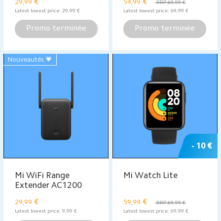
- 10 €
- 20 €
Mi Vacuum Cleaner
Mi Smart Band 5
Mini
€
29,99
RRP 49,99 €
€
39,99
RRP 49,99 €
Latest lowest price:
49,99
€
Promo terminée
Promo terminée
Nouveautés 💗