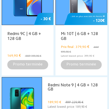
- 20€ en plus avec 600 Mi Points 💗
- 30 €
- 120€
Redmi 9C | 4 GB +
Mi 10T | 6 GB + 128
128 GB
GB
€
Prix final : 379,90
RRP
499,90 €
€
169,90
RRP 199,90 €
Latest lowest price:
399,90
€
Promo terminée
Promo terminée
Redmi Note 9 | 4 GB + 128
GB
189,90
€
RRP 229,90 €
Latest lowest price:
189,90
€