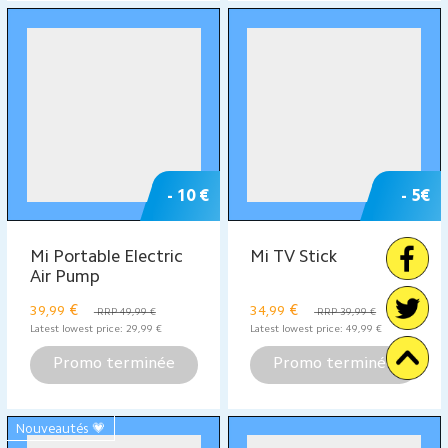
Mi 23.8” Desktop
Mi Router 4A
Monitor 1C
fiche produit
€
€
149
14,99
RRP 19,99 €
Latest lowest price:
169
€
Latest lowest price:
19,99
€
Promo terminée
Promo terminée
- 15 €