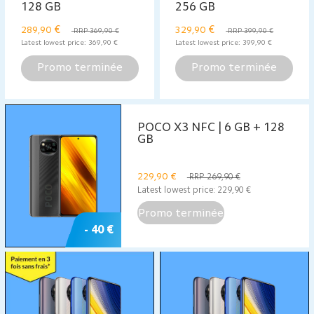
128 GB
256 GB
€
€
289,90
329,90
RRP 369,90 €
RRP 399,90 €
Latest lowest price:
369,90
€
Latest lowest price:
399,90
€
Promo terminée
Promo terminée
POCO X3 NFC | 6 GB + 128
GB
229,90
€
RRP 269,90 €
Latest lowest price:
229,90
€
Promo terminée
- 40 €