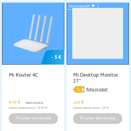
- 10 €
- 5€
Mi Portable Electric
Mi TV Stick
Air Pump
€
€
39,99
34,99
RRP 49,99 €
RRP 39,99 €
Latest lowest price:
29,99
€
Latest lowest price:
49,99
€
Promo terminée
Promo terminée
Nouveautés 💗
- 5€