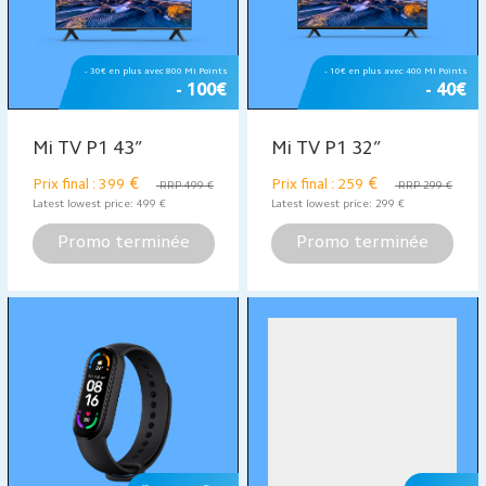
Promo terminée
Promo terminée
- 50€ en plus avec 1000 Mi Points
- 50€ en plus avec 1000 Mi Points
- 50 €
- 150 €
Mi TV Q1 75"
Mi Smart Projector 2
Pro
€
Prix final : 1749
RRP
€
Prix final : 849
1799 €
RRP 999 €
Latest lowest price:
1 799
€
Latest lowest price:
899
€
Promo terminée
Promo terminée