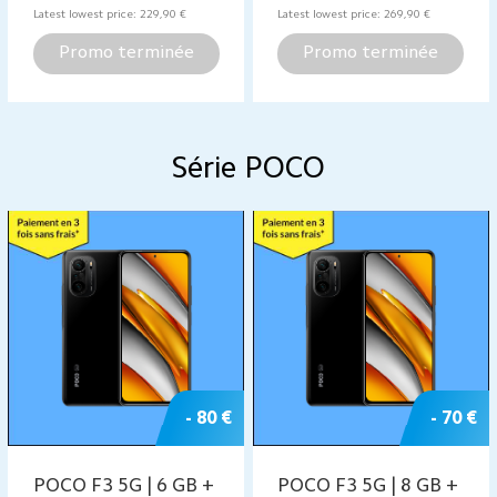
Latest lowest price:
229,90
€
Latest lowest price:
269,90
€
Promo terminée
Promo terminée
Série POCO
- 80 €
- 70 €
POCO F3 5G | 6 GB +
POCO F3 5G | 8 GB +