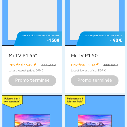
Latest lowest price:
499
€
Latest lowest price:
299
€
Promo terminée
Promo terminée
💗 Livraison Offerte
- 10 €
- 10 €
Mi Smart Band 6
Mi Body Composition
Scale Glass
€
€
49,99
24,99
RRP 59,99 €
RRP 34,99 €
Latest lowest price:
59,99
€
Latest lowest price:
29,99
€