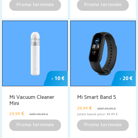
- 5 €
Mi Router 4C
Mi Desktop Monitor
27”
fiche produit
€
€
9,99
229
RRP 14,99 €
Latest lowest price:
19,99
€
Latest lowest price:
129
€
Promo terminée
Promo terminée