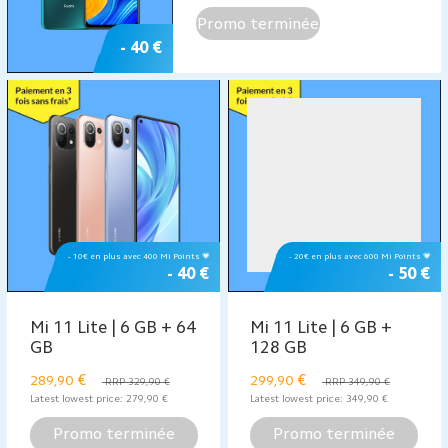
Promo terminée
- 40 €
- 10€ en plus avec 400 Mi Points 💗
- 20€ en plus avec 600 Mi Points 💗
- 40 €
- 50 €
Mi 11 Lite | 6 GB + 64
Mi 11 Lite | 6 GB +
GB
128 GB
€
€
289,90
299,90
RRP 329,90 €
RRP 349,90 €
Latest lowest price:
279,90
€
Latest lowest price:
349,90
€
Promo terminée
Promo terminée