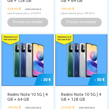
GB + 128 GB
GB + 64 GB
€
€
229,90
199,90
RRP 249,90 €
Latest lowest price:
219,90
€
Latest lowest price:
199,90
€
Promo terminée
Promo terminée
- 30 €
- 50 €
Redmi Note 10 5G | 4
Redmi Note 10 5G | 4
GB + 64 GB
GB + 128 GB
€
€
199,90
219,90
RRP 229,90 €
RRP 269,90 €