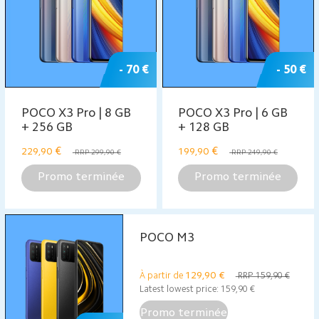
- 70 €
- 50 €
POCO X3 Pro | 8 GB
POCO X3 Pro | 6 GB
+ 256 GB
+ 128 GB
€
€
229,90
199,90
RRP 299,90 €
RRP 249,90 €
Promo terminée
Promo terminée
POCO M3
129,90
€
À partir de
RRP 159,90 €
Latest lowest price:
159,90
€
Promo terminée