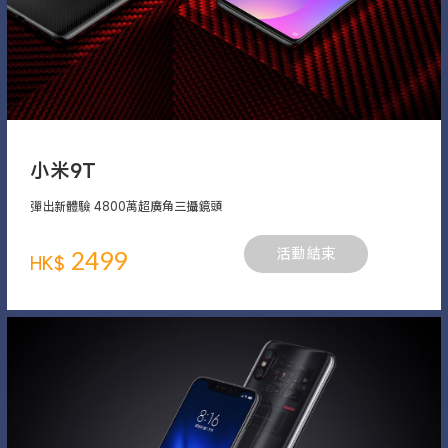
小米9T
彈出新體驗 4800萬超廣角三攝鏡頭
2499
活動結束
HK$