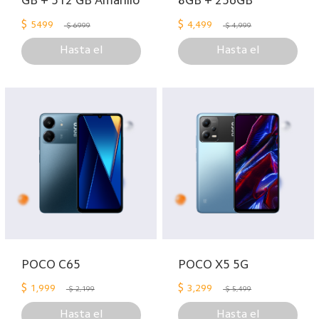
GB + 512 GB Amarillo
8GB + 256GB
$
$
5499
4,499
$ 6999
$ 4,999
Hasta el
Hasta el
POCO C65
POCO X5 5G
$
$
1,999
3,299
$ 2,199
$ 5,499
Hasta el
Hasta el