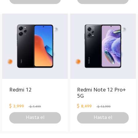
Redmi 12
Redmi Note 12 Pro+
5G
$
$
3,999
8,499
$ 7,499
$ 13,999
Hasta el
Hasta el