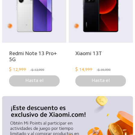
Redmi Note 13 Pro+
Xiaomi 13T
5G
$
$
12,999
14,999
$ 13,999
$ 19,999
Hasta el
Hasta el