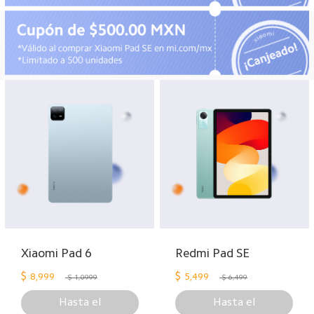
Xiaomi Pad 6
Redmi Pad SE
$
$
8,999
5,499
$ 1,0999
$ 6,499
Hasta el
Hasta el