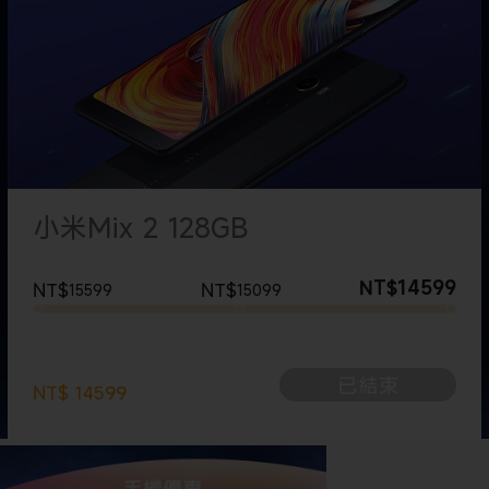
小米Mix 2 128GB
14599
NT$
NT$
NT$
15599
15099
-
people like it
已結束
NT$
14599