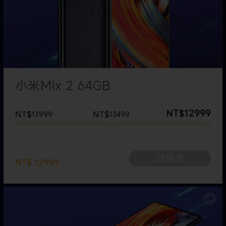
小米Mix 2 64GB
12999
NT$
NT$
NT$
13999
13499
-
people like it
已結束
NT$
12999