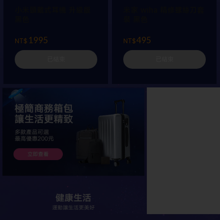
小米頭戴式耳機 升級版
米家 wiha 精修螺絲刀套
黑色
裝 黑色
1995
495
NT$
NT$
已結束
已結束