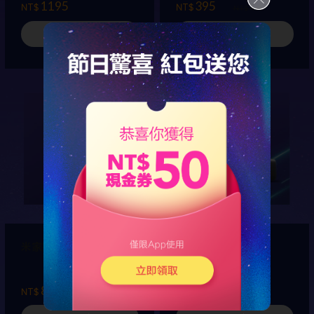
1195
395
NT$
NT$
NT$ 465
已結束
已結束
米家攝影機 雲台版
小米路由器 Pro
895
1995
NT$
NT$
NT$ 995